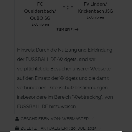
Hinweis: Durch die Nutzung und Einbindung
der FUSSBALL.DE-Widgets, sind wir
verpflichtet die Besucher unserer Webseite
auf den Einsatz der Widgets und die damit
verbundenen Datenschutzbestimmungen,
insbesondere im Bereich "Webtracking", von
FUSSBALL.DE hinzuweisen.
GESCHRIEBEN VON:
WEBMASTER
ZULETZT AKTUALISIERT: 20. JULI 2025