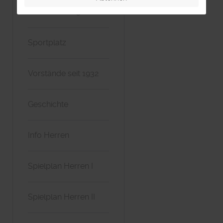
Vorstand 2025
Sportplatz
Vorstände seit 1932
Geschichte
Info Herren
Spielplan Herren I
Spielplan Herren II