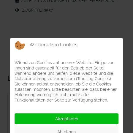
ZULETZT AKTUALISIERT: 08. SEPTEMBER 2024
ZUGRIFFE: 3537
Wir benutzen Cookies
Wir nutzen Cookies auf unserer Website. Einige von
ihnen sind essenziell für den Betrieb der Seite,
während andere uns helfen, diese Website und die
Beliebte Beiträge
Nutzererfahrung zu verbessern (Tracking Cookies).
Sie können selbst entscheiden, ob Sie die Cookies
zulassen möchten. Bitte beachten Sie, dass bei einer
Ablehnung womöglich nicht mehr alle
Funktionalitäten der Seite zur Verfügung stehen.
Impressum
Akzeptieren
Datenschutzerklärung
Ablehnen