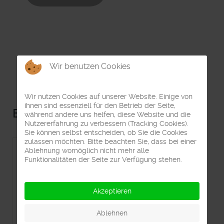
Wir benutzen Cookies
Wir nutzen Cookies auf unserer Website. Einige von
ihnen sind essenziell für den Betrieb der Seite,
Beliebte Beiträge
während andere uns helfen, diese Website und die
Nutzererfahrung zu verbessern (Tracking Cookies).
Sie können selbst entscheiden, ob Sie die Cookies
zulassen möchten. Bitte beachten Sie, dass bei einer
Ablehnung womöglich nicht mehr alle
Impressum
Funktionalitäten der Seite zur Verfügung stehen.
Datenschutzerklärung
Akzeptieren
Ablehnen
Vorstand 2025